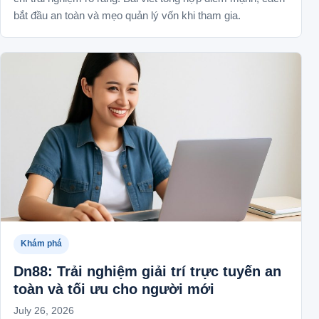
bắt đầu an toàn và mẹo quản lý vốn khi tham gia.
Khám phá
Dn88: Trải nghiệm giải trí trực tuyến an
toàn và tối ưu cho người mới
July 26, 2026