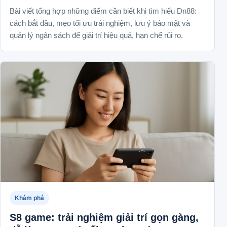
Bài viết tổng hợp những điểm cần biết khi tìm hiểu Dn88:
cách bắt đầu, mẹo tối ưu trải nghiệm, lưu ý bảo mật và
quản lý ngân sách để giải trí hiệu quả, hạn chế rủi ro.
Khám phá
S8 game: trải nghiệm giải trí gọn gàng,