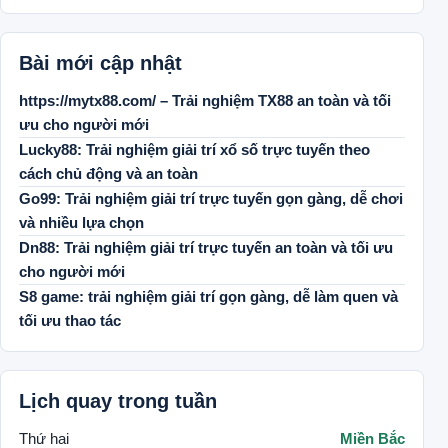
Bài mới cập nhật
https://mytx88.com/ – Trải nghiệm TX88 an toàn và tối
ưu cho người mới
Lucky88: Trải nghiệm giải trí xổ số trực tuyến theo
cách chủ động và an toàn
Go99: Trải nghiệm giải trí trực tuyến gọn gàng, dễ chơi
và nhiều lựa chọn
Dn88: Trải nghiệm giải trí trực tuyến an toàn và tối ưu
cho người mới
S8 game: trải nghiệm giải trí gọn gàng, dễ làm quen và
tối ưu thao tác
Lịch quay trong tuần
Thứ hai
Miền Bắc