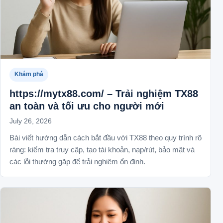
Khám phá
https://mytx88.com/ – Trải nghiệm TX88
an toàn và tối ưu cho người mới
July 26, 2026
Bài viết hướng dẫn cách bắt đầu với TX88 theo quy trình rõ
ràng: kiểm tra truy cập, tạo tài khoản, nạp/rút, bảo mật và
các lỗi thường gặp để trải nghiệm ổn định.