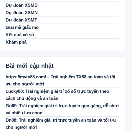
Dự đoán XSMB
Dự đoán XSMN
Dự đoán XSMT
Giải mã giấc mơ
Kết quả xổ số
Khám phá
Bài mới cập nhật
https://mytx88.com/ – Trải nghiệm TX88 an toàn và tối
ưu cho người mới
Lucky88: Trải nghiệm giải trí xổ số trực tuyến theo
cách chủ động và an toàn
Go99: Trải nghiệm giải trí trực tuyến gọn gàng, dễ chơi
và nhiều lựa chọn
Dn88: Trải nghiệm giải trí trực tuyến an toàn và tối ưu
cho người mới