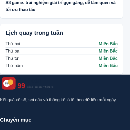
S8 game: trải nghiệm giải trí gọn gàng, dễ làm quen và
tối ưu thao tác
Lịch quay trong tuần
Thứ hai
Miền Bắc
Thứ ba
Miền Bắc
Thứ tư
Miền Bắc
Thứ năm
Miền Bắc
Kết quả xổ số, soi cầu và thống kê lô tô theo dữ liệu mỗi ngày
Chuyên mục