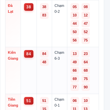
Đà
Chạm
38
05
08
38
Lạt
0-2
83
10
12
44
47
50
52
56
75
Kiên
Chạm
84
13
23
84
Giang
6-3
48
49
64
66
68
69
75
77
90
Tiền
Chạm
51
06
10
51
Giang
0-1
15
11
13